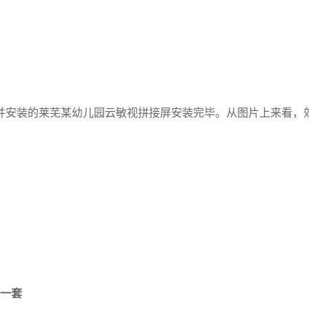
并安装的莱芜某幼儿园云敏视拼接屏安装完毕。从图片上来看，
备一套